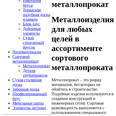
Имитация
металлопрокат
бруса
Террасная,
палубная доска,
Металлоизделия
планкен
Блок-хаус
для любых
Доборные
элементы
целей в
Сухой
строганный
ассортименте
брусок
Пиломатериалы
сортового
Сортовой
металлопрокат
металлопроката
Металлопрокат
Детали
трубопровода
Сухая столярная
Металлопрокат – это разряд
доска
материалов, без которых не
Заборная доска
обойтись в строительстве.
Профилированный
Подобные изделия используются в
брус
создании конструкций и
Мебельные щиты
инженерных сетей. Сортовая
Элементы лестниц
разновидность выполняется с
использованием специального