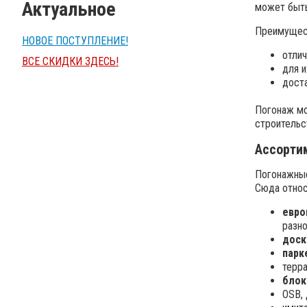
Актуальное
может быть
Преимущест
НОВОЕ ПОСТУПЛЕНИЕ!
отли
ВСЕ СКИДКИ ЗДЕСЬ!
для и
дост
Погонаж мо
строительс
Ассорти
Погонажные
Сюда относ
евро
разно
доск
парк
терра
блок
OSB, 