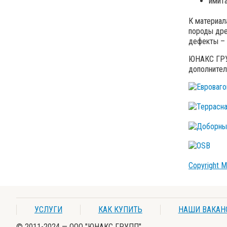
имита
К материал
породы дре
дефекты – 
ЮНАКС ГРУП
дополнител
ЕВРОВ
ТЕРРА
ПЛАН
ДОБО
OSB
Copyright 
УСЛУГИ
КАК КУПИТЬ
НАШИ ВАКАН
© 2011-2024 — ООО "ЮНАКС ГРУПП"