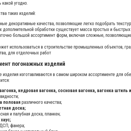
 какой угодно.
ва таких изделий:
чные декоративные качества, позволяющие легко подобрать тексту
х дополнительной обработки существует масса простых и быстрых с
аточно большой ассортимент форм, включая сложные, позволяющие 
жет использоваться в строительстве промышленных объектов, град
тва, для отделочных работ
мент погонажных изделий
 изделия изготавливаются в самом широком ассортименте для обес
ится:
вагонка, кедровая вагонка, сосновая вагонка, вагонка штиль 
видности;
а половая
различного качества;
етная доска;
сная и палубная доска, планкен;
 хаус;
ДСП, фанера;