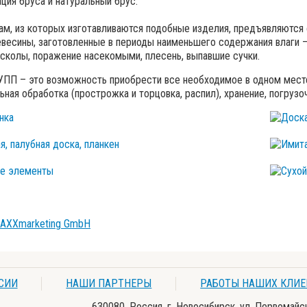
ция бруса и натуральный брус.
ам, из которых изготавливаются подобные изделия, предъявляются
весины, заготовленные в периоды наименьшего содержания влаги –
сколы, поражение насекомыми, плесень, выпавшие сучки.
П – это возможность приобрести все необходимое в одном месте
ьная обработка (прострожка и торцовка, распил), хранение, погрузо
АГОНКА
ДОС
СНАЯ, ПАЛУБНАЯ ДОСКА,
КЕН
ИМ
РНЫЕ ЭЛЕМЕНТЫ
СУХ
MAXXmarketing GmbH
СИИ
НАШИ ПАРТНЕРЫ
РАБОТЫ НАШИХ КЛИЕ
630080, Россия, г. Новосибирск, ул. Первомайс